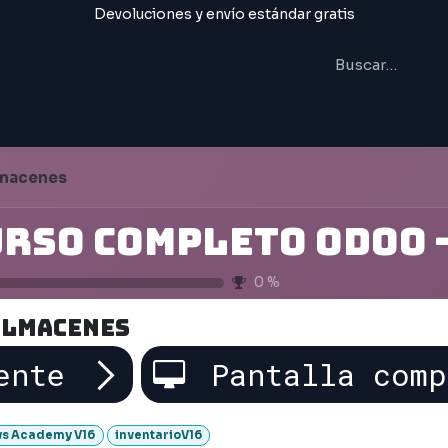
Devoluciones y envío estándar gratis
IAL
FORMACIÓN
Trabajos
macenes
0
%
Almacenes
ente
Pantalla comp
s Academy V16
inventarioV16