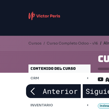
Ir al contenido
DIGITALIZACIÓN
INTELIGENCIA ARTIFIC
Cursos
Curso Completo Odoo - v16
Al
Contenido del curso
CRM
VENTAS
Anterior
Sigui
COMPRAS
INVENTARIO
Indaw