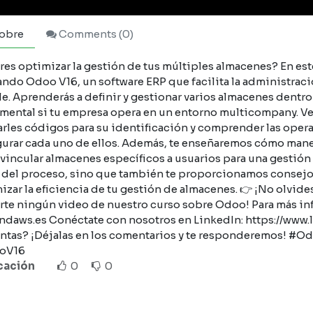
obre
Comments (
0
)
res optimizar la gestión de tus múltiples almacenes? En es
ando Odoo V16, un software ERP que facilita la administraci
le. Aprenderás a definir y gestionar varios almacenes dentro
mental si tu empresa opera en un entorno multicompany. V
arles códigos para su identificación y comprender las ope
gurar cada uno de ellos. Además, te enseñaremos cómo manej
incular almacenes específicos a usuarios para una gestión m
s del proceso, sino que también te proporcionamos consejos
zar la eficiencia de tu gestión de almacenes. 👉 ¡No olvides
rte ningún video de nuestro curso sobre Odoo! Para más inf
ndaws.es Conéctate con nosotros en LinkedIn: https://ww
ntas? ¡Déjalas en los comentarios y te responderemos! 
oV16
icación
0
0