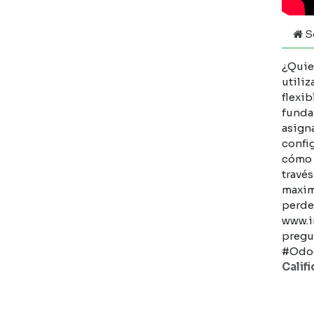
S
¿Quie
utiliz
flexib
funda
asign
confi
cómo v
travé
maximi
perde
www.i
pregu
#Odo
Calif