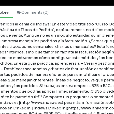
obre
Comments (
0
)
enidos al canal de Indaws! En este video titulado "Curso O
Práctica de Tipos de Pedido", exploraremos uno de los módu
os de venta. Aunque no es un módulo estándar, su implemen
 empresa maneja los pedidos y la facturación. ¿Sabías que 
entes tipos, como semanales, diarios o mensuales? Esta func
os internos, sino que también facilita la facturación según
ideo, te mostraremos cómo configurar este módulo y los bene
didos. En esta guía práctica, aprenderás a: - Crear y gestio
- Establecer secuencias y diarios de facturación específicos
r tus pedidos de manera eficiente para simplificar el proce
sas que manejan diferentes líneas de negocio, ya que permit
ación y los pedidos. Si trabajas en una empresa B2B o B2C, 
imientos que podrás aplicar inmediatamente. 👉 ¡No olvides
 si te ha parecido útil! Comparte tus preguntas o comentario
indaws.es](http://www.indaws.es) para más información so
nos en LinkedIn: [Indaws LinkedIn](https://www.linkedin.co
ras novedades. #Odoo #ERP #GestionEmpresarial #Indaws #