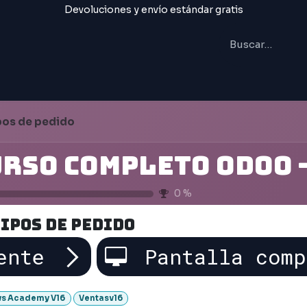
Devoluciones y envío estándar gratis
IAL
FORMACIÓN
Trabajos
pos de pedido
0
%
ipos de pedido
ente
Pantalla comp
s Academy V16
Ventasv16