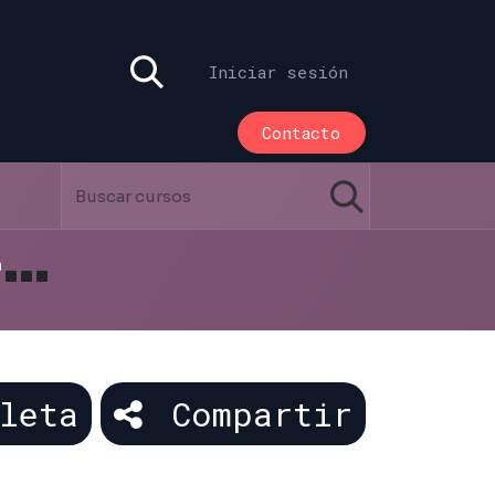
Iniciar sesión
Contacto
Curso Completo Odoo - v16
leta
Compartir