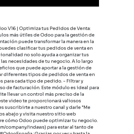
doo V16 | Optimiza tus Pedidos de Venta:
los más útiles de Odoo para la gestión de
tación puede transformar la manera en la
puedes clasificar tus pedidos de venta en
ionalidad no solo ayuda a organizar tus
 las necesidades de tu negocio. A lo largo
ficios que puede aportar a la gestión de
nar diferentes tipos de pedidos de venta en
 para cada tipo de pedido. - Filtrar y
so de facturación. Este módulo es ideal para
e llevar un control más preciso de la
este video te proporcionará valiosos
 suscribirte a nuestro canal y darle "Me
s abajo y visita nuestro sitio web
bre cómo Odoo puede optimizar tu negocio.
m/company/indaws) para estar al tanto de
OdooEspaña ¡Gracias por ver y hasta la