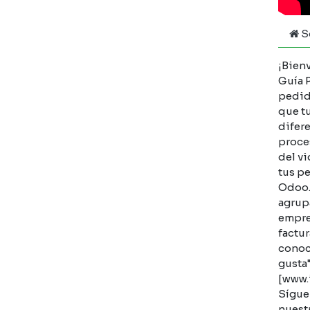
S
¡Bienv
Guía 
pedid
que tu
difer
proces
del v
tus pe
Odoo. 
agrupa
empre
factur
conoc
gusta"
[www.
Sígue
nuest