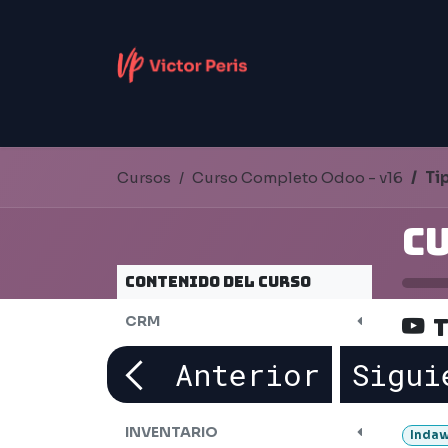
Ir al contenido
DIGITALIZACIÓN
INTELIGENCIA ARTIFIC
Cursos
Curso Completo Odoo - v16
Ti
Contenido del curso
CRM
T
VENTAS
Anterior
Sigui
COMPRAS
INVENTARIO
Indaw