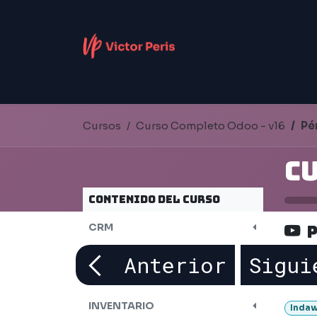
Ir al contenido
DIGITALIZACIÓN
INTELIGENCIA ARTIFIC
Cursos
Curso Completo Odoo - v16
Pé
Contenido del curso
CRM
P
VENTAS
Anterior
Sigui
COMPRAS
INVENTARIO
Indaw