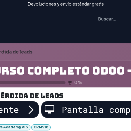
Devoluciones y envío estándar gratis
IAL
FORMACIÓN
Trabajos
rdida de leads
0
%
érdida de leads
ente
Pantalla comp
s Academy V16
CRMV16