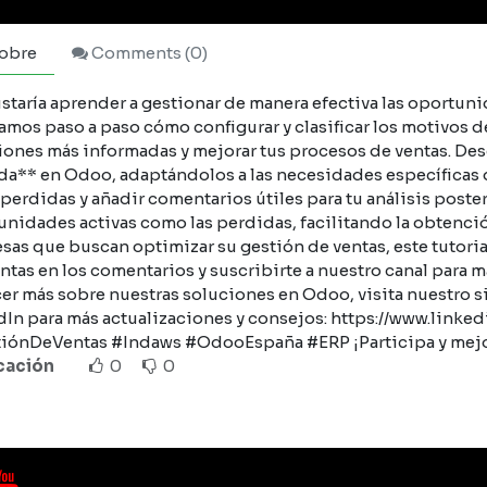
obre
Comments (
0
)
ustaría aprender a gestionar de manera efectiva las oportun
amos paso a paso cómo configurar y clasificar los motivos 
iones más informadas y mejorar tus procesos de ventas. De
da** en Odoo, adaptándolos a las necesidades específicas 
erdidas y añadir comentarios útiles para tu análisis posterior
nidades activas como las perdidas, facilitando la obtención
as que buscan optimizar su gestión de ventas, este tutorial
ntas en los comentarios y suscribirte a nuestro canal para
er más sobre nuestras soluciones en Odoo, visita nuestro s
dIn para más actualizaciones y consejos: https://www.lin
iónDeVentas #Indaws #OdooEspaña #ERP ¡Participa y mejor
icación
0
0