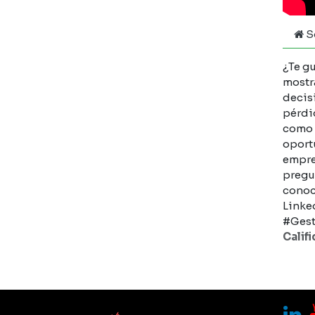
S
¿Te g
mostr
decis
pérdi
como p
oportu
empres
pregu
conoc
Linke
#Gest
Calif