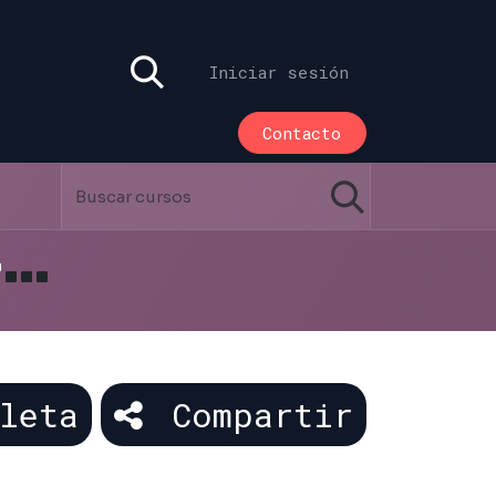
Iniciar sesión
Contacto
Curso Completo Odoo - v16
leta
Compartir