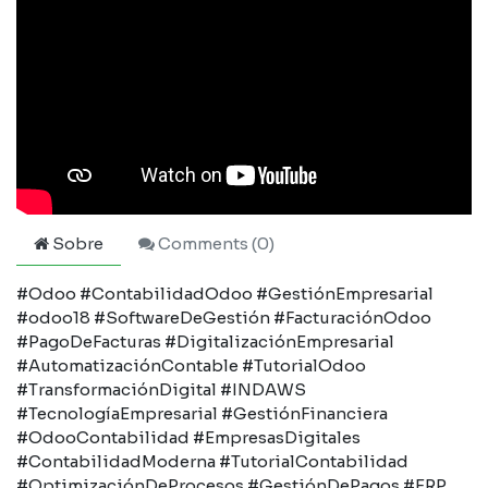
Sobre
Comments (
0
)
#Odoo #ContabilidadOdoo #GestiónEmpresarial
#odoo18 #SoftwareDeGestión #FacturaciónOdoo
#PagoDeFacturas #DigitalizaciónEmpresarial
#AutomatizaciónContable #TutorialOdoo
#TransformaciónDigital #INDAWS
#TecnologíaEmpresarial #GestiónFinanciera
#OdooContabilidad #EmpresasDigitales
#ContabilidadModerna #TutorialContabilidad
#OptimizaciónDeProcesos #GestiónDePagos #ERP