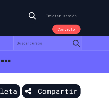
Iniciar sesión
Contacto
Curso Completo Odoo - v18
leta
Compartir