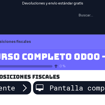
Devoluciones y envío estándar gratis
IAL
FORMACIÓN
Trabajos
siciones fiscales
0
%
osiciones fiscales
ente
Pantalla comp