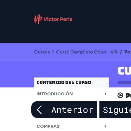
Ir al contenido
DIGITALIZACIÓN
INTELIGENCIA ARTIFIC
Cursos
Curso Completo Odoo - v18
Po
Contenido del curso
INTRODUCCIÓN
P
CRM
Anterior
Sigui
VENTAS
COMPRAS