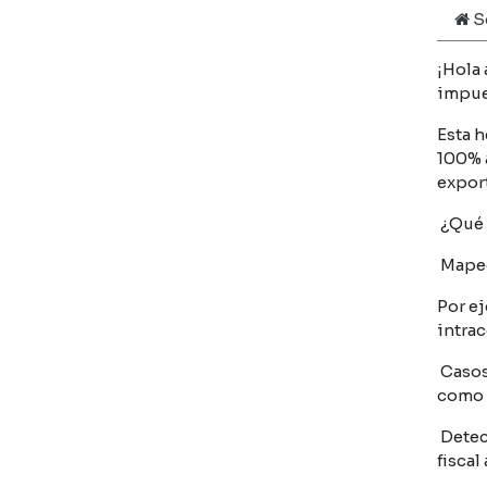
S
¡Hola 
impue
Esta 
100% a
expor
¿Qué 
Mapeo
Por ej
intrac
Casos
como 
Detec
fiscal