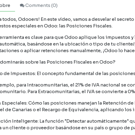
obre
Comments (
0
)
a todos, Odooers! En este vídeo, vamos a desvelar el secreto
stos especiales en Odoo: las Posiciones Fiscales.
herramienta es clave para que Odoo aplique los impuestos y 
utomática, basándose en la ubicación o tipo de tu cliente/p
taciones o aplicar retenciones manualmente, ¡Odoo lo hace 
dominarás sobre las Posiciones Fiscales en Odoo?
 de Impuestos: El concepto fundamental de las posiciones f
emplo, para Intracomunitarias, el 21% de IVA nacional se c
omunitario. Para Extracomunitarias, el IVA se convierte a 0%
 Especiales: Cómo las posiciones manejan la Retención de 
el de Canarias o el Recargo de Equivalencia, aplicando los
ción Inteligente: La función "Detectar automáticamente" q
 a un cliente o proveedor basándose en su país o grupo de paí